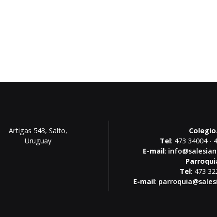
Artigas 543, Salto,
Colegio
Uruguay
Tel
: 473 34004 - 
E-mail
:
info@salesian
Parroqui
Tel
: 473 3
E-mail
:
parroquia@sales