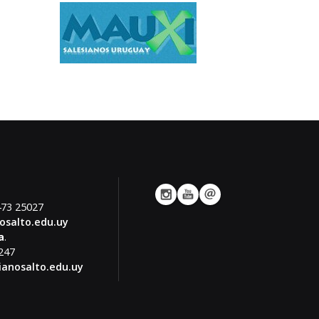
.
473 25027
osalto.edu.uy
a
.
2247
ianosalto.edu.uy