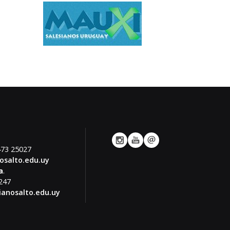
.
473 25027
osalto.edu.uy
a
.
2247
ianosalto.edu.uy