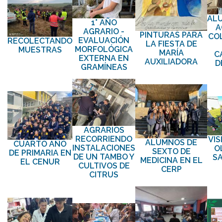
AL
1° AÑO
A
AGRARIO -
PINTURAS PARA
CO
EVALUACIÓN
RECOLECTANDO
LA FIESTA DE
MORFOLÓGICA
MUESTRAS
MARÍA
C
EXTERNA EN
AUXILIADORA
D
GRAMÍNEAS
AGRARIOS
RECORRIENDO
VIS
ALUMNOS DE
CUARTO AÑO
INSTALACIONES
O
SEXTO DE
DE PRIMARIA EN
DE UN TAMBO Y
S
MEDICINA EN EL
EL CENUR
CULTIVOS DE
CERP
CITRUS