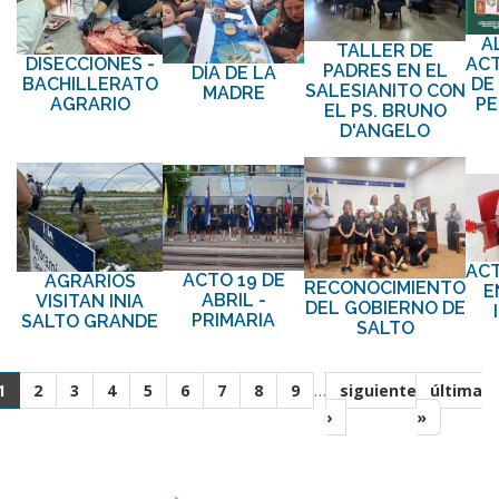
A
TALLER DE
ACT
DISECCIONES -
PADRES EN EL
DÍA DE LA
DE
BACHILLERATO
SALESIANITO CON
MADRE
P
AGRARIO
EL PS. BRUNO
D'ANGELO
ACT
ACTO 19 DE
AGRARIOS
RECONOCIMIENTO
E
ABRIL -
VISITAN INIA
DEL GOBIERNO DE
PRIMARIA
SALTO GRANDE
SALTO
Páginas
…
1
2
3
4
5
6
7
8
9
siguiente
última
›
»